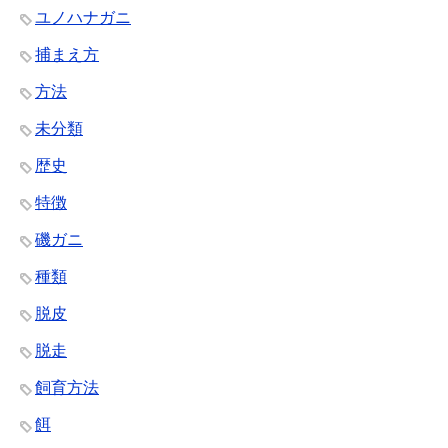
ユノハナガニ
捕まえ方
方法
未分類
歴史
特徴
磯ガニ
種類
脱皮
脱走
飼育方法
餌