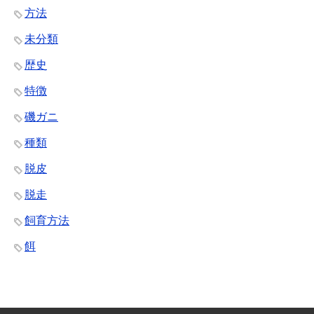
方法
未分類
歴史
特徴
磯ガニ
種類
脱皮
脱走
飼育方法
餌