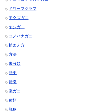
ドワーフクラブ
モクズガニ
ヤシガニ
ユノハナガニ
捕まえ方
方法
未分類
歴史
特徴
磯ガニ
種類
脱皮