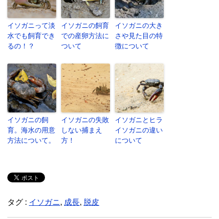
イソガニって淡
イソガニの飼育
イソガニの大き
水でも飼育でき
での産卵方法に
さや見た目の特
るの！？
ついて
徴について
イソガニの飼
イソガニの失敗
イソガニとヒラ
育。海水の用意
しない捕まえ
イソガニの違い
方法について。
方！
について
タグ :
イソガニ
,
成長
,
脱皮