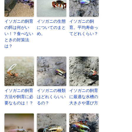
イソガニの飼育
イソガニの生態
イソガニの飼
の餌は何がい
についてのまと
育。平均寿命っ
い！？食べない
め。
てどれくらい？
ときの対策法
は？
イソガニの飼育
イソガニの種類
イソガニの飼育
方法や飼育に必
はどれくらいい
に最適な水槽の
要なものは！？
るの？
大きさや選び方