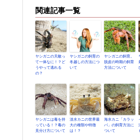
関連記事一覧
ヤシガニの天敵っ
ヤシガニの飼育の
ヤシガニの飼育。
て一体なに！？ど
冬越しの方法につ
脱皮の時期の飼育
うやって逃れる
いて
方法について
の？
ヤシガニは毒を持
淡水カニの世界最
海水カニ「カラッ
っている！？毒の
大の種類や特徴
パ」の飼育方法に
見分け方について
は！？
ついて