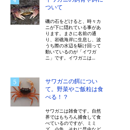
ついて
磯の石をどけると、時々カ
ニが下に隠れている事があ
ります。まさに名前の通
り、岩礁海岸に生息し、波
うち際の水辺を駆け回って
動いているのが「イワガ
ニ」です。イワガニは...
サワガニの餌につい
て。野菜やご飯粒は食
べる！？
サワガニは雑食です。自然
界ではもちろん捕食して食
べているのですが、ミミ
ズ、小魚、それに昆虫など