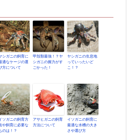
ヤシガニの飼育に
甲殻類最強！？ヤ
ヤシガニの生息地
最適なケージの選
シガニの握力がす
っていったいど
び方について
ごかった！
こ！？
イソガニの飼育方
アサヒガニの飼育
イソガニの飼育に
法や飼育に必要な
方法について
最適な水槽の大き
ものは！？
さや選び方