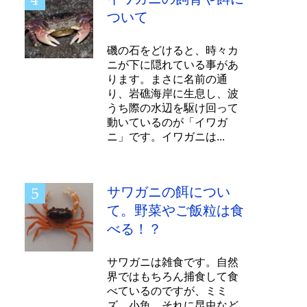
ついて
磯の石をどけると、時々カ
ニが下に隠れている事があ
ります。まさに名前の通
り、岩礁海岸に生息し、波
うち際の水辺を駆け回って
動いているのが「イワガ
ニ」です。イワガニは...
サワガニの餌につい
て。野菜やご飯粒は食
べる！？
サワガニは雑食です。自然
界ではもちろん捕食して食
べているのですが、ミミ
ズ、小魚、それに昆虫など