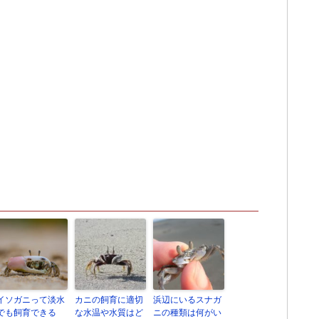
イソガニって淡水
カニの飼育に適切
浜辺にいるスナガ
でも飼育できる
な水温や水質はど
ニの種類は何がい