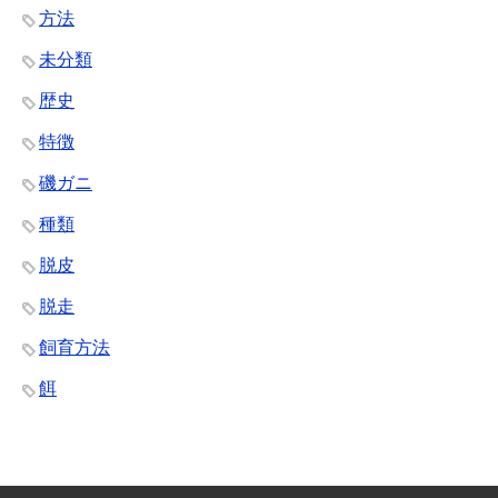
方法
未分類
歴史
特徴
磯ガニ
種類
脱皮
脱走
飼育方法
餌