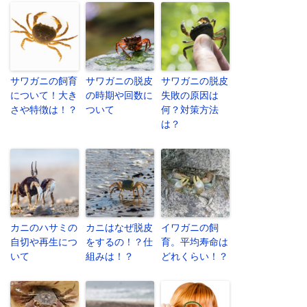
サワガニの飼育
サワガニの脱皮
サワガニの脱皮
について！大き
の時期や回数に
失敗の原因は
さや特徴は！？
ついて
何？対策方法
は？
カニのハサミの
カニはなぜ脱皮
イワガニの飼
自切や再生につ
をするの！？仕
育。平均寿命は
いて
組みは！？
どれくらい！？