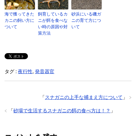
海で獲ってきた
飼育しているカ
砂浜にいる磯ガ
カニの飼い方に
ニが餌を食べな
ニの育て方につ
ついて
い時の原因や対
いて
策方法
タグ :
夜行性
,
発音器官
「
スナガニの上手な捕まえ方について
」
「
砂場で生活するスナガニの餌の食べ方は！？
」