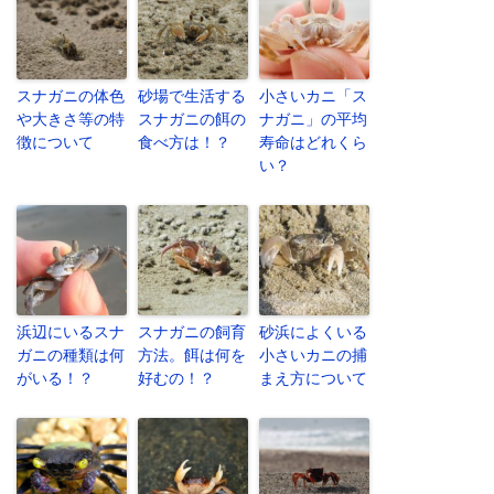
スナガニの体色
砂場で生活する
小さいカニ「ス
や大きさ等の特
スナガニの餌の
ナガニ」の平均
徴について
食べ方は！？
寿命はどれくら
い？
浜辺にいるスナ
スナガニの飼育
砂浜によくいる
ガニの種類は何
方法。餌は何を
小さいカニの捕
がいる！？
好むの！？
まえ方について