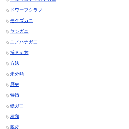
ドワーフクラブ
モクズガニ
ヤシガニ
ユノハナガニ
捕まえ方
方法
未分類
歴史
特徴
磯ガニ
種類
脱皮