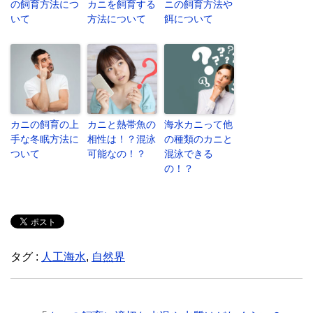
の飼育方法につ
カニを飼育する
ニの飼育方法や
いて
方法について
餌について
カニの飼育の上
カニと熱帯魚の
海水カニって他
手な冬眠方法に
相性は！？混泳
の種類のカニと
ついて
可能なの！？
混泳できる
の！？
タグ :
人工海水
,
自然界