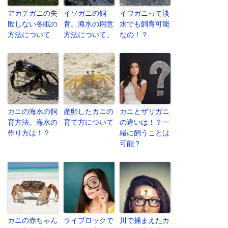
アカテガニの失
イソガニの飼
イワガニって淡
敗しない冬眠の
育。海水の用意
水でも飼育可能
方法について
方法について。
なの！？
カニの海水の飼
産卵したカニの
カニとザリガニ
育方法。海水の
育て方について
の違いは！？一
作り方は！？
緒に飼うことは
可能？
カニの赤ちゃん
ライブロックで
川で捕まえたカ