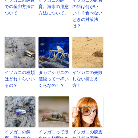
での産卵方法に
育。海水の用意
の餌は何がい
ついて
方法について。
い！？食べない
ときの対策法
は？
イソガニの種類
タカアシガニの
イソガニの失敗
はどれくらいい
値段って一杯い
しない捕まえ
るの？
くらなの！？
方！
イソガニの飼
イソガニって淡
イソガニの脱皮