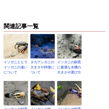
関連記事一覧
イソガニとヒラ
タカアシガニの
イソガニの飼育
イソガニの違い
大きさや特徴に
に最適な水槽の
について
ついて
大きさや選び方
イソガニの飼育
イソガニの飼
イソガニの飼育