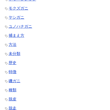
モクズガニ
ヤシガニ
ユノハナガニ
捕まえ方
方法
未分類
歴史
特徴
磯ガニ
種類
脱皮
脱走