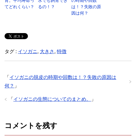
育。平均寿命っ
水でも飼育でき
の時期や回数
てどれくらい？
るの！？
は！？失敗の原
因は何？
タグ :
イソガニ
,
大きさ
,
特徴
「
イソガニの脱皮の時期や回数は！？失敗の原因は
何？
」
「
イソガニの生態についてのまとめ。
」
コメントを残す